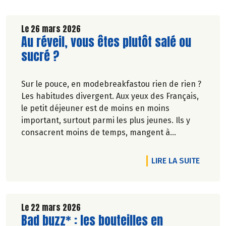
Le 26 mars 2026
Lire la suite de l'article
Au réveil, vous êtes plutôt salé ou
sucré ?
Sur le pouce, en modebreakfastou rien de rien ?
Les habitudes divergent. Aux yeux des Français,
le petit déjeuner est de moins en moins
important, surtout parmi les plus jeunes. Ils y
consacrent moins de temps, mangent à
l'extérieur ou pas du tout.
RTICLE FOIRE AUX VINS BIO, LE PRINTEMPS SE PARTAGE.
DE L'A
LIRE LA SUITE
Véronique Bourfe-Rivière.
Le 22 mars 2026
Lire la suite de l'article
Bad buzz* : les bouteilles en