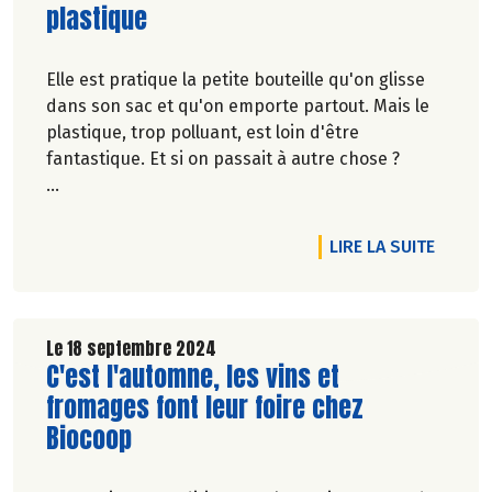
plastique
Elle est pratique la petite bouteille qu'on glisse
dans son sac et qu'on emporte partout. Mais le
plastique, trop polluant, est loin d'être
fantastique. Et si on passait à autre chose ?
Marie-Pierre Chavel.
RTICLE DES ÉCOGESTES, POUR ZÉRO DÉCHET
DE L'A
LIRE LA SUITE
Le 18 septembre 2024
Lire la suite de l'article
C'est l'automne, les vins et
fromages font leur foire chez
Biocoop