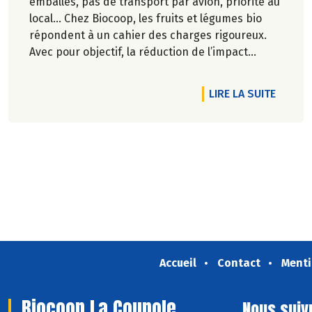
emballés, pas de transport par avion, priorité au
local… Chez Biocoop, les fruits et légumes bio
répondent à un cahier des charges rigoureux.
Avec pour objectif, la réduction de l’impact
carbone et la préservation de
l’environnement. Parce que manger des produits
DE L'A
LIRE LA SUITE
de qualité rime avec respect de la saisonnalité,
Biocoop a élaboré un calendrier de saisonnalité
pour ses fruits et légumes bio.
Découvrez celui d'Octobre 2024 !
Accueil
Contact
Menti
Biocoop La Coupole
Nous suiv