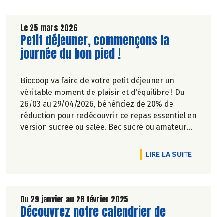
Le 25 mars 2026
Lire la suite de l'article
Petit déjeuner, commençons la
journée du bon pied !
Biocoop va faire de votre petit déjeuner un
véritable moment de plaisir et d’équilibre ! Du
26/03 au 29/04/2026, bénéficiez de 20% de
réduction pour redécouvrir ce repas essentiel en
version sucrée ou salée. Bec sucré ou amateur
de petit déjeuner salé plus complet, nous
répondons à toutes les envies et tous les modes
RTICLE AU RÉVEIL, VOUS ÊTES PLUTÔT SALÉ OU SUCRÉ ?
DE L'A
LIRE LA SUITE
de vie. Du choix, du goût, de la qualité… pour
commencer la journée, pas de compromis sur le
plaisir !
Du 29 janvier au 28 février 2025
Lire la suite de l'article
Découvrez notre calendrier de