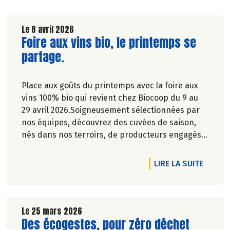
Le 8 avril 2026
Lire la suite de l'article
Foire aux vins bio, le printemps se
partage.
Place aux goûts du printemps avec la foire aux
vins 100% bio qui revient chez Biocoop du 9 au
29 avril 2026.Soigneusement sélectionnées par
nos équipes, découvrez des cuvées de saison,
nés dans nos terroirs, de producteurs engagés
et toujours dans le respect de l’environnement.
DE L'A
LIRE LA SUITE
Le 25 mars 2026
Lire la suite de l'article
Des écogestes, pour zéro déchet