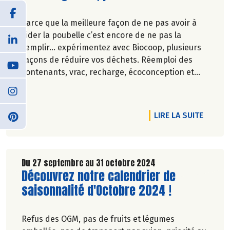
Parce que la meilleure façon de ne pas avoir à
vider la poubelle c’est encore de ne pas la
remplir… expérimentez avec Biocoop, plusieurs
façons de réduire vos déchets. Réemploi des
contenants, vrac, recharge, écoconception et
réduction des emballages… Biocoop est sur tous
les fronts pour réduire vos poubelles !
En avril, plein phare sur 4 produits qui ont dit
DE L'A
LIRE LA SUITE
non au suremballage.
Du 27 septembre au 31 octobre 2024
Lire la suite de l'article
Découvrez notre calendrier de
saisonnalité d'Octobre 2024 !
Refus des OGM, pas de fruits et légumes