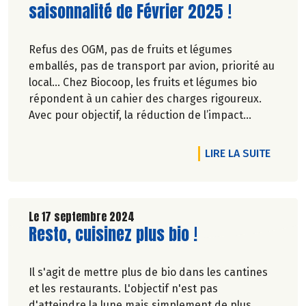
saisonnalité de Février 2025 !
Refus des OGM, pas de fruits et légumes
emballés, pas de transport par avion, priorité au
local… Chez Biocoop, les fruits et légumes bio
répondent à un cahier des charges rigoureux.
Avec pour objectif, la réduction de l’impact
carbone et la préservation de
l’environnement. Parce que manger des produits
RTICLE BAD BUZZ* : LES BOUTEILLES EN PLASTIQUE
DE L'A
LIRE LA SUITE
de qualité rime avec respect de la saisonnalité,
Biocoop a élaboré un calendrier de saisonnalité
pour ses fruits et légumes bio.
Découvrez celui de Février 2025 !
Le 17 septembre 2024
Lire la suite de l'article
Resto, cuisinez plus bio !
Il s'agit de mettre plus de bio dans les cantines
et les restaurants. L'objectif n'est pas
d'atteindre la lune mais simplement de plus