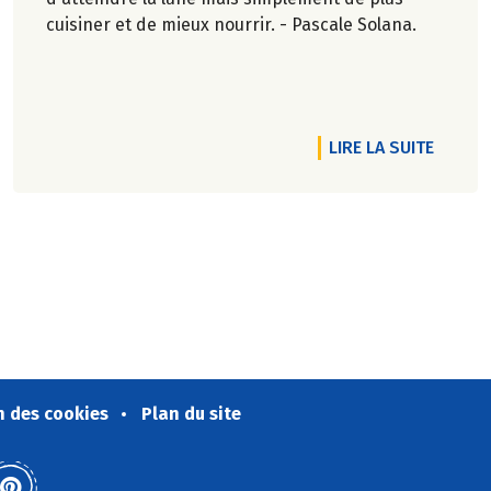
cuisiner et de mieux nourrir. - Pascale Solana.
OBRE 2024 !
RTICLE C'EST L'AUTOMNE, LES VINS ET FROMAGES FONT LEUR F
DE L'AR
LIRE LA SUITE
n des cookies
Plan du site