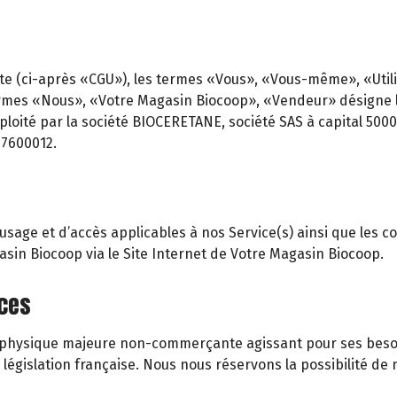
te (ci-après «CGU»), les termes «Vous», «Vous-même», «Utilisa
rmes «Nous», «Votre Magasin Biocoop», «Vendeur» désigne le 
ploité par la société BIOCERETANE, société SAS à capital 5000 
47600012.
age et d’accès applicables à nos Service(s) ainsi que les cond
gasin Biocoop via le Site Internet de Votre Magasin Biocoop.
ices
ne physique majeure non-commerçante agissant pour ses besoi
gislation française. Nous nous réservons la possibilité de m