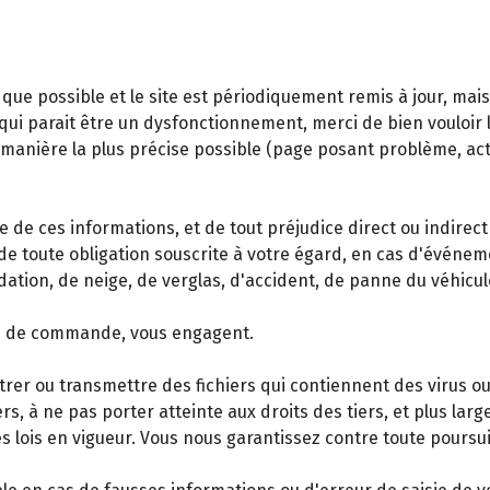
que possible et le site est périodiquement remis à jour, mai
ui parait être un dysfonctionnement, merci de bien vouloir le 
a manière la plus précise possible (page posant problème, ac
e de ces informations, et de tout préjudice direct ou indirect
de toute obligation souscrite à votre égard, en cas d'événe
dation, de neige, de verglas, d'accident, de panne du véhicu
ise de commande, vous engagent.
trer ou transmettre des fichiers qui contiennent des virus ou
rs, à ne pas porter atteinte aux droits des tiers, et plus lar
es lois en vigueur. Vous nous garantissez contre toute poursuit