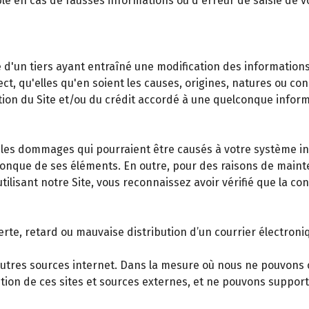
le en cas de fausses informations ou d'erreur de saisie de
'un tiers ayant entraîné une modification des informations mi
ct, qu'elles qu'en soient les causes, origines, natures ou c
isation du Site et/ou du crédit accordé à une quelconque inf
s dommages qui pourraient être causés à votre système info
elconque de ses éléments. En outre, pour des raisons de main
tilisant notre Site, vous reconnaissez avoir vérifié que la c
te, retard ou mauvaise distribution d’un courrier électroniq
d'autres sources internet. Dans la mesure où nous ne pouvons 
tion de ces sites et sources externes, et ne pouvons suppor