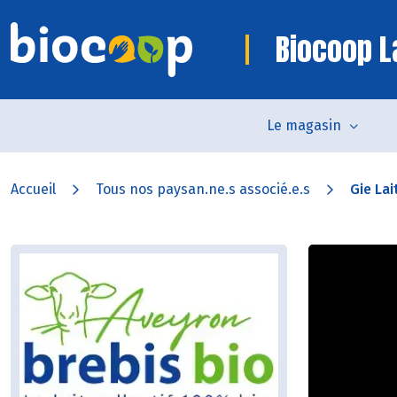
Biocoop L
Le magasin
Accueil
Tous nos paysan.ne.s associé.e.s
Gie Lai