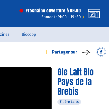
Prochaine ouverture à 09:00
Samedi : 9h00 - 19h30
zines
Biocoop
Partager sur
Gie Lait Bio
Pays de la
Brebis
Filière Laits